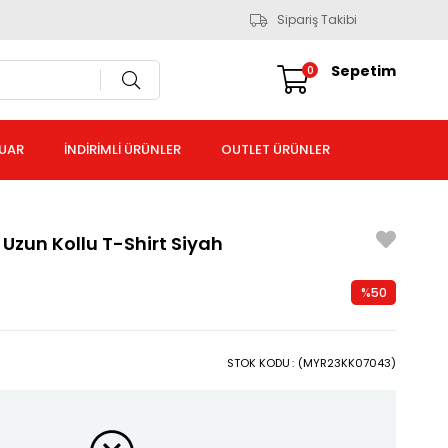
Sipariş Takibi
Sepetim
0
UAR
İNDİRİMLİ ÜRÜNLER
OUTLET ÜRÜNLER
 Uzun Kollu T-Shirt Siyah
%
50
İndirim
STOK KODU
(MYR23KK07043)