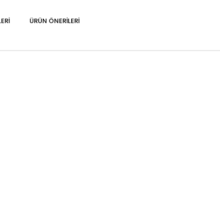
ERI
ÜRÜN ÖNERILERI