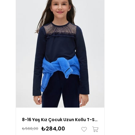
8-16 Yaş Kız Çocuk Uzun Kollu T-Shirt Lacivert
₺284,00
₺568,00