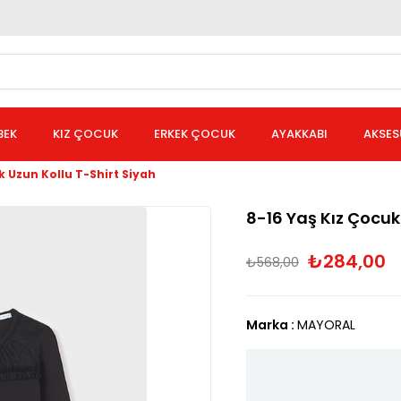
BEK
KIZ ÇOCUK
ERKEK ÇOCUK
AYAKKABI
AKSES
k Uzun Kollu T-Shirt Siyah
8-16 Yaş Kız Çocuk
₺284,00
₺568,00
Marka
:
MAYORAL