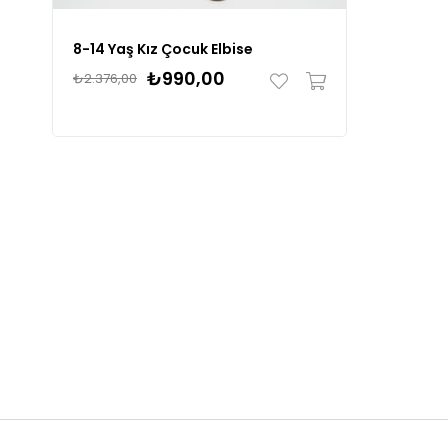
8-14 Yaş Kız Çocuk Elbise
₺990,00
₺2.376,00