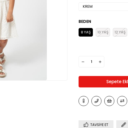
BEDEN
8 YAŞ
10 YAŞ
12 YAŞ
TAVSIYE ET