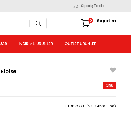
Sipariş Takibi
Sepetim
0
UAR
İNDİRİMLİ ÜRÜNLER
OUTLET ÜRÜNLER
 Elbise
%
58
İndirim
STOK KODU
(MYR24YK06960)