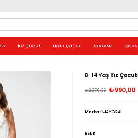
BEK
KIZ ÇOCUK
ERKEK ÇOCUK
AYAKKABI
AKSES
8-14 Yaş Kız Çocuk
₺990,00
₺2.376,00
Marka
:
MAYORAL
RENK