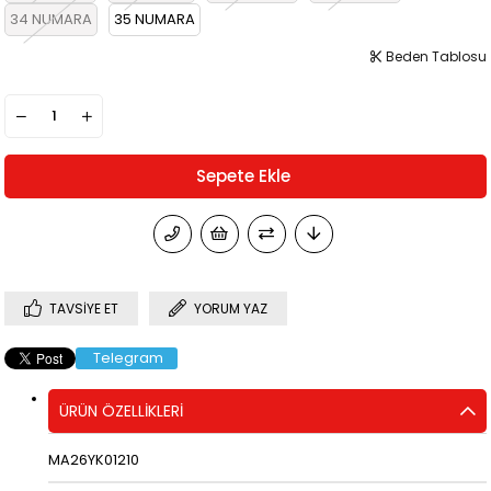
34 NUMARA
35 NUMARA
Beden Tablosu
TAVSIYE ET
YORUM YAZ
Telegram
ÜRÜN ÖZELLIKLERI
MA26YK01210