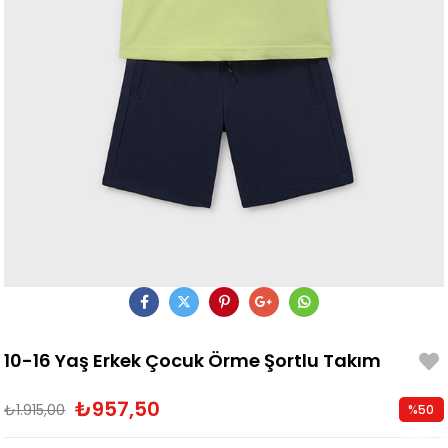
10-16 Yaş Erkek Çocuk Örme Şortlu Takım
₺957,50
₺1.915,00
%
50
İndirim